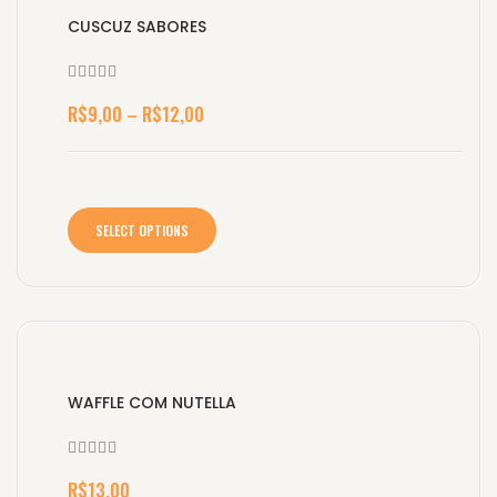
CUSCUZ SABORES
R
a
R$
9,00
–
R$
12,00
t
e
d
0
o
u
t
o
f
SELECT OPTIONS
5
WAFFLE COM NUTELLA
R
a
R$
13,00
t