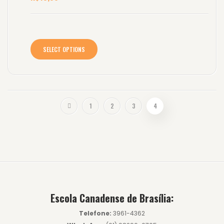
e
d
0
o
u
t
o
f
SELECT OPTIONS
5
1
2
3
4
Escola Canadense de Brasília:
Telefone:
3961-4362