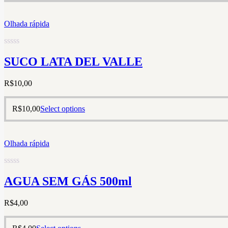
Olhada rápida
Rated
SUCO LATA DEL VALLE
0
out
of
R$
10,00
5
R$
10,00
Select options
Olhada rápida
Rated
AGUA SEM GÁS 500ml
0
out
of
R$
4,00
5