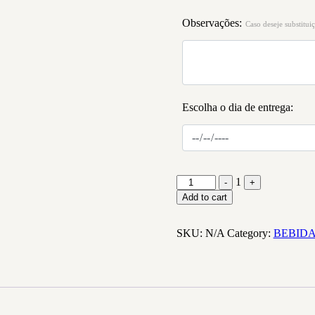
Observações:
Caso deseje substituiç
Escolha o dia de entrega:
1
-
+
Add to cart
SKU:
N/A
Category:
BEBID