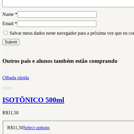
Name
*
Email
*
Salvar meus dados neste navegador para a próxima vez que eu co
Outros pais e alunos também estão comprando
Olhada rápida
Rated
ISOTÔNICO 500ml
0
out
of
R$
11,50
5
R$
11,50
Select options