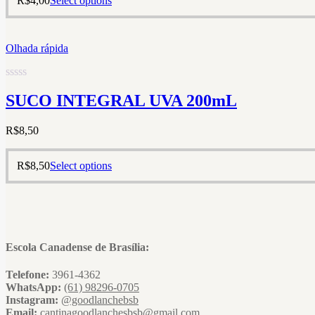
R$
4,00
Select options
Olhada rápida
Rated
SUCO INTEGRAL UVA 200mL
0
out
of
R$
8,50
5
R$
8,50
Select options
Escola Canadense de Brasília:
Telefone:
3961-4362
WhatsApp:
(61) 98296-0705
Instagram:
@goodlanchebsb
Email:
cantinagoodlanchesbsb@gmail.com