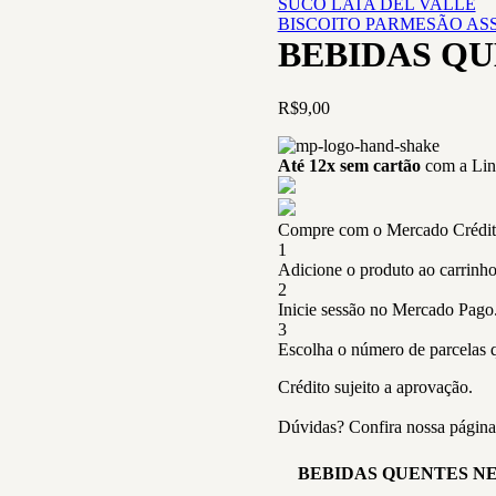
SUCO LATA DEL VALLE
BISCOITO PARMESÃO AS
BEBIDAS QU
R$
9,00
Até 12x sem cartão
com a Linh
Compre com o Mercado Crédito
1
Adicione o produto ao carrinho
2
Inicie sessão no Mercado Pago
3
Escolha o número de parcelas q
Crédito sujeito a aprovação.
Dúvidas? Confira nossa págin
BEBIDAS QUENTES N